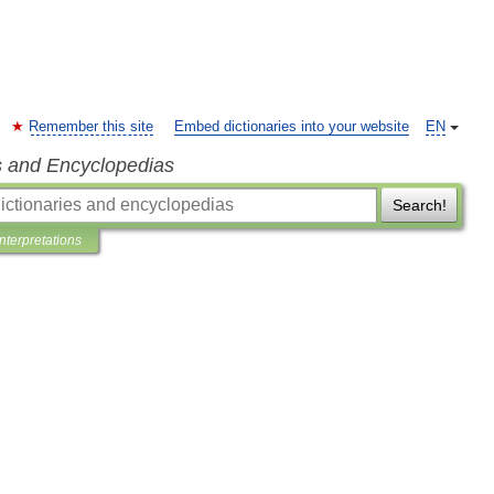
Remember this site
Embed dictionaries into your website
EN
s and Encyclopedias
Search!
Interpretations