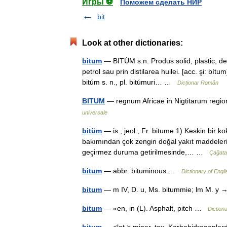
Игры ⚽
Поможем сделать НИР
bit
Look at other dictionaries:
bitum
— BITÚM s.n. Produs solid, plastic, de 
petrol sau prin distilarea huilei. [acc. şi: bí
bitúm s. n., pl. bitúmuri… …
Dicționar Român
BITUM
— regnum Africae in Nigtitarum regi
universale
bitüm
— is., jeol., Fr. bitume 1) Keskin bir 
bakımından çok zengin doğal yakıt maddelerini
geçirmez duruma getirilmesinde,… …
Çağata
bitum
— abbr. bituminous …
Dictionary of Engli
bitum
— m IV, D. u, Ms. bitummie; lm M. y
bitum
— «en, in (L). Asphalt, pitch …
Diction