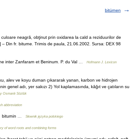
bitúmen
culoare neagră, obţinut prin oxidarea la cald a reziduurilor de
tum] – Din fr. bitume. Trimis de paula, 21.06.2002. Sursa: DEX 98
one inter Zanfaram et Beninum. P. du Val …
Hofmann J. Lexicon
koku, alev ve koyu duman çıkararak yanan, karbon ve hidrojen
n genel adı, yer sakızı 2) Yol kaplamasında, kâğıt ve çatıların su
y Osmanlı Sözlük
sh abbreviation
 → bitumin …
Słownik języka polskiego
ary of word roots and combining forms