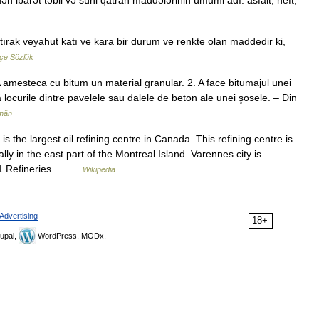
n ibarət təbii və süni qatran maddələrinin ümumi adı: asfalt, neft,
tırak veyahut katı ve kara bir durum ve renkte olan maddedir ki,
kçe Sözlük
 amesteca cu bitum un material granular. 2. A face bitumajul unei
locurile dintre pavelele sau dalele de beton ale unei şosele. – Din
omân
s the largest oil refining centre in Canada. This refining centre is
lly in the east part of the Montreal Island. Varennes city is
ts 1 Refineries… …
Wikipedia
Advertising
18+
upal,
WordPress, MODx.