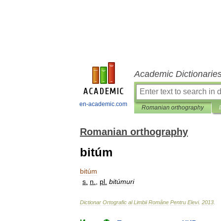
Academic Dictionarie
en-academic.com
Romanian orthography
Romanian orthography
bitúm
bitúm
s
.
n
.
,
pl
.
bitúmuri
Dictionar
Ortografic
al
Limbii
Române
Pentru
Elevi
.
2013
.