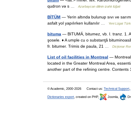
bitum
— <lat.> miner. tex. Karbohidrogenlərdə
qudron və s …
Azərbaycan dilinin izahlı lüğəti
BİTÜM
— Yerin altında bulunup sıvı ve sarım
asfalt yol yapılırken kullanılır …
Yeni Lügat Tür
bituma
— BITUMÁ, bitumez, vb. I. tranz. 1. A
şosele. ♦ A umple cu o substanţă bituminoasă 
fr. bitumer. Trimis de paula, 21 …
Dicționar R
List of oil facilities in Montreal
— Montreal i
located in the Greater Montreal Area, essentia
another part of the refining centre. Conten
© Academic, 2000-2026
Contact us:
Technical Support
,
Dictionaries export
, created on PHP,
Joomla,
Dr